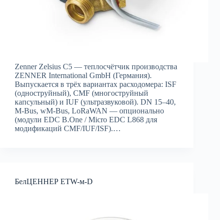
Zenner Zelsius C5 — теплосчётчик производства
ZENNER International GmbH (Германия).
Выпускается в трёх вариантах расходомера: ISF
(одноструйный), CMF (многоструйный
капсульный) и IUF (ультразвуковой). DN 15–40,
M-Bus, wM-Bus, LoRaWAN — опционально
(модули EDC B.One / Micro EDC L868 для
модификаций CMF/IUF/ISF).…
БелЦЕННЕР ETW-м-D