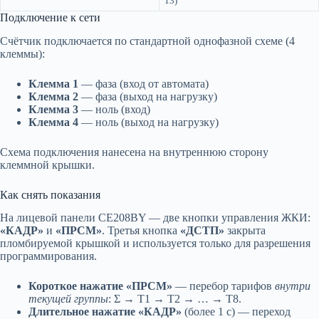
13)
Подключение к сети
Счётчик подключается по стандартной однофазной схеме (4
клеммы):
Клемма 1
— фаза (вход от автомата)
Клемма 2
— фаза (выход на нагрузку)
Клемма 3
— ноль (вход)
Клемма 4
— ноль (выход на нагрузку)
Схема подключения нанесена на внутреннюю сторону
клеммной крышки.
Как снять показания
На лицевой панели CE208BY — две кнопки управления ЖКИ:
«КАДР»
и
«ПРСМ»
. Третья кнопка
«ДСТП»
закрыта
пломбируемой крышкой и используется только для разрешения
программирования.
Короткое нажатие «ПРСМ»
— перебор тарифов
внутри
текущей группы
: Σ → Т1 → Т2 → … → Т8.
Длительное нажатие «КАДР»
(более 1 с) — переход