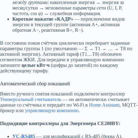
между группами
: накопленная энергия → энергия за
месяц/сутки → мгновенные параметры сети (U, I, P,
частота, cos φ) → служебная информация.
Короткое нажатие «КАДР»
— переключение видов
энергии в текущей группе (активная A+, активная
обратная A−, реактивная R+, R−).
В состоянии покоя счётчик циклически перебирает заданные
параметры группы 1 (по умолчанию — Σ → Т1 → … → Т8 по
активной энергии). Активный тариф (Т1…Т8) обозначен
сегментом ЖКИ. Для передачи в управляющую компанию
запишите
целые кВт·ч
(цифры до запятой) по каждому
действующему тарифу.
Автоматический сбор показаний
Вместо ручного снятия показаний подключите контроллер
Универсальный считыватель
— он автоматически считывает
данные со счётчика и передаёт по Wi-Fi в
Home Assistant
, MQTT-
брокер или
управляющую компанию
.
Подходящие контроллеры для Энергомера CE208BY:
УС-RS485
— для модификаций с RS-485 (буква А).