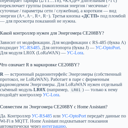
перебирает тарифы (Σ/Т1…Т8), «КАДР» длительным (>1 с)
переключает группы (накопленная энергия / месячные /
суточные / параметры сети / служебная), а коротким — вид
энергии (A+, A−, R+, R−). Третья кнопка
«ДСТП»
под пломбой
— для просмотра показаний не нужна.
Какой контроллер нужен для Энергомера CE208BY?
Зависит от модификации. Для модификации с RS-485 (буква А)
подходит
УС-RS485
. Для оптопорта (буква J) —
УС-OptoPort
.
Для модуля LR0X (LoRaWAN) —
УС-Lora
.
Что означает R в маркировке CE208BY?
R
— встроенный радиоинтерфейс Энергомеры (собственный
протокол, не LoRaWAN). Работает в паре с фирменным
радиомодемом Энергомеры. Для LoRaWAN нужен отдельный
съёмный модуль
LR0X
(например,
) — только к нему
LR01
подойдёт контроллер
УС-Lora
.
Совместим ли Энергомера CE208BY с Home Assistant?
Да. Контроллер
УС-RS485
или
УС-OptoPort
передаёт данные по
Wi-Fi в MQTT. Home Assistant подхватывает показания
автоматически через
интеграцию
.