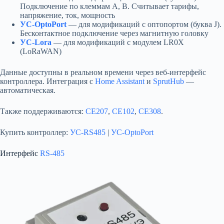
Подключение по клеммам A, B. Считывает тарифы,
напряжение, ток, мощность
УС-OptoPort
— для модификаций с оптопортом (буква J).
Бесконтактное подключение через магнитную головку
УС-Lora
— для модификаций с модулем LR0X
(LoRaWAN)
Данные доступны в реальном времени через веб-интерфейс
контроллера. Интеграция с
Home Assistant
и
SprutHub
—
автоматическая.
Также поддерживаются:
CE207
,
CE102
,
CE308
.
Купить контроллер:
УС-RS485
|
УС-OptoPort
Интерфейс
RS-485