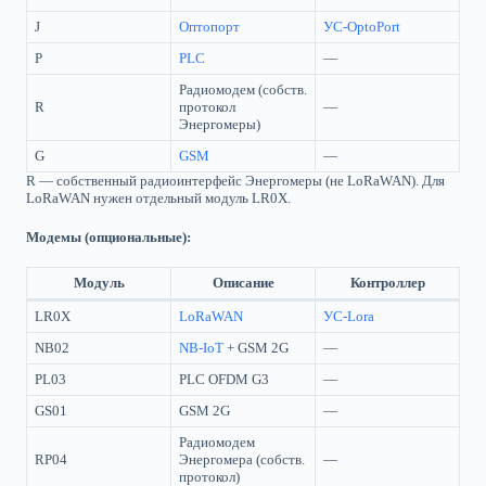
J
Оптопорт
УС-OptoPort
P
PLC
—
Радиомодем (собств.
R
протокол
—
Энергомеры)
G
GSM
—
R — собственный радиоинтерфейс Энергомеры (не LoRaWAN). Для
LoRaWAN нужен отдельный модуль LR0X.
Модемы (опциональные):
Модуль
Описание
Контроллер
LR0X
LoRaWAN
УС-Lora
NB02
NB-IoT
+ GSM 2G
—
PL03
PLC OFDM G3
—
GS01
GSM 2G
—
Радиомодем
RP04
Энергомера (собств.
—
протокол)