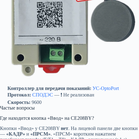
Контроллер для передачи показаний:
УС-OptoPort
Протокол:
СПОДЭС
— ❗ Не реализован
Скорость:
9600
Частые вопросы
Где находится кнопка «Ввод» на CE208BY?
Кнопки «Ввод» у CE208BY
нет
. На лицевой панели две кнопки
—
«КАДР»
и
«ПРСМ»
. «ПРСМ» коротким нажатием