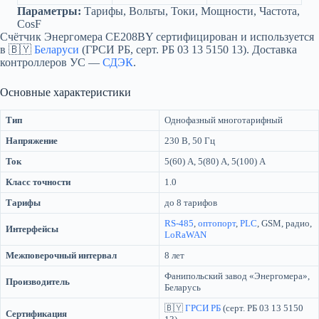
Параметры:
Тарифы, Вольты, Токи, Мощности, Частота,
CosF
Счётчик Энергомера CE208BY сертифицирован и используется
в 🇧🇾
Беларуси
(ГРСИ РБ, серт. РБ 03 13 5150 13). Доставка
контроллеров УС —
СДЭК
.
Основные характеристики
Тип
Однофазный многотарифный
Напряжение
230 В, 50 Гц
Ток
5(60) А, 5(80) А, 5(100) А
Класс точности
1.0
Тарифы
до 8 тарифов
RS-485
,
оптопорт
,
PLC
, GSM, радио,
Интерфейсы
LoRaWAN
Межповерочный интервал
8 лет
Фанипольский завод «Энергомера»,
Производитель
Беларусь
🇧🇾
ГРСИ РБ
(серт. РБ 03 13 5150
Сертификация