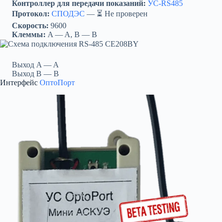
Контроллер для передачи показаний:
УС-RS485
Протокол:
СПОДЭС
— ⏳ Не проверен
Скорость:
9600
Клеммы:
A — A, B — B
Выход A — A
Выход B — B
Интерфейс
ОптоПорт