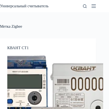
Перейти
Универсальный считыватель
к
сути
Метка
Zigbee
КВАНТ СТ1