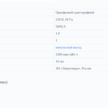
Однофазный однотарифный
220 В, 50 Гц
5(60) А
1.0
1
импульсный выход
3200 имп./кВт·ч
16 лет
АО «Энергомера», Россия
ммы):