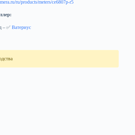
mera.ru/ru/products/meters/ce6807p-r5
ллер:
д – ✅
Ватериус
одства