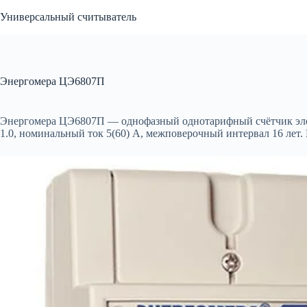
Перейти
Универсальный считыватель
к
сути
Энергомера ЦЭ6807П
Энергомера ЦЭ6807П — однофазный однотарифный счётчик элект
1.0, номинальный ток 5(60) А, межповерочный интервал 16 лет.