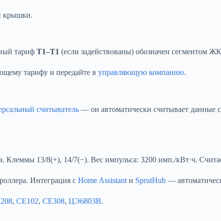
й крышки.
вный тариф
Т1–Т1
(если задействованы) обозначен сегментом Ж
ющему тарифу и передайте в
управляющую компанию
.
ерсальный считыватель
— он автоматически считывает данные со
Клеммы 13/8(+), 14/7(−). Вес импульса: 3200 имп./кВт·ч. Счита
роллера. Интеграция с
Home Assistant
и
SprutHub
— автоматическ
208
,
CE102
,
CE308
,
ЦЭ6803В
.