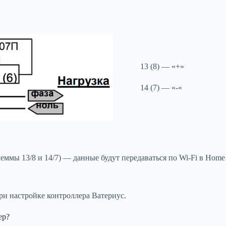
13 (8) — «+»
14 (7) — «-«
еммы 13/8 и 14/7) — данные будут передаваться по Wi-Fi в Hom
ри настройке контроллера Ватериус.
ер?