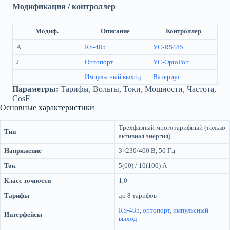
Модификация / контроллер
Модиф.
Описание
Контроллер
A
RS-485
УС-RS485
J
Оптопорт
УС-OptoPort
Импульсный выход
Ватериус
Параметры:
Тарифы, Вольты, Токи, Мощности, Частота,
CosF
Основные характеристики
Трёхфазный многотарифный (только
Тип
активная энергия)
Напряжение
3×230/400 В, 50 Гц
Ток
5(60) / 10(100) А
Класс точности
1,0
Тарифы
до 8 тарифов
RS-485
,
оптопорт
,
импульсный
Интерфейсы
выход