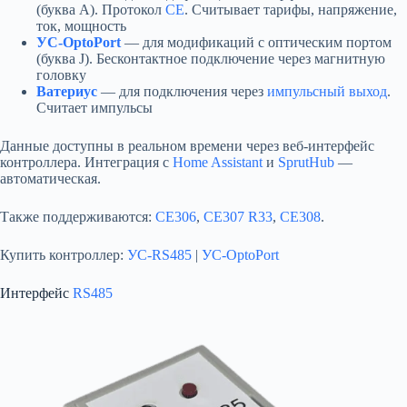
(буква A). Протокол
CE
. Считывает тарифы, напряжение,
ток, мощность
УС-OptoPort
— для модификаций с оптическим портом
(буква J). Бесконтактное подключение через магнитную
головку
Ватериус
— для подключения через
импульсный выход
.
Считает импульсы
Данные доступны в реальном времени через веб-интерфейс
контроллера. Интеграция с
Home Assistant
и
SprutHub
—
автоматическая.
Также поддерживаются:
CE306
,
CE307 R33
,
CE308
.
Купить контроллер:
УС-RS485
|
УС-OptoPort
Интерфейс
RS485