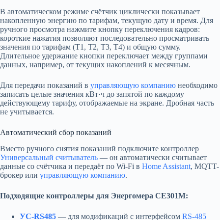
В автоматическом режиме счётчик циклически показывает
накопленную энергию по тарифам, текущую дату и время. Для
ручного просмотра нажмите кнопку переключения кадров:
короткие нажатия позволяют последовательно просматривать
значения по тарифам (Т1, Т2, Т3, Т4) и общую сумму.
Длительное удержание кнопки переключает между группами
данных, например, от текущих накоплений к месячным.
Для передачи показаний в
управляющую компанию
необходимо
записать целые значения кВт·ч до запятой по каждому
действующему тарифу, отображаемые на экране. Дробная часть
не учитывается.
Автоматический сбор показаний
Вместо ручного снятия показаний подключите контроллер
Универсальный считыватель
— он автоматически считывает
данные со счётчика и передаёт по Wi-Fi в
Home Assistant
, MQTT-
брокер или
управляющую компанию
.
Подходящие контроллеры для Энергомера CE301M:
УС-RS485
— для модификаций с интерфейсом
RS-485