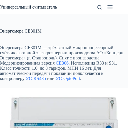
Перейти
Универсальный считыватель
к
сути
Энергомера CE301M
Энергомера CE301M — трёхфазный микропроцессорный
счётчик активной электроэнергии производства АО «Концерн
Энергомера» (г. Ставрополь). Снят с производства.
Модернизированная версия
CE306
. Исполнения R33 и S31.
Класс точности 1,0, до 8 тарифов, МПИ 16 лет. Для
автоматической передачи показаний подключается к
контроллеру
УС-RS485
или
УС-OptoPort
.