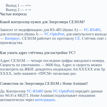
Выход 1 — «+»
Выход 2 — «−»
Частые вопросы
Какой контроллер нужен для Энергомера CE301M?
Зависит от модификации: для RS-485 (буква A) —
УС-RS485
,
для оптопорта (буква J) —
УС-OptoPort
, для импульсного выхода
—
Ватериус
. CE301M работает по протоколу
CE
. Счётчик снят с
производства.
Как узнать адрес счётчика для настройки УС?
Адрес CE301M — четыре последние цифры заводского номера.
Скорость по умолчанию — 9600 бод. Адрес и скорость можно
посмотреть на ЖКИ: дождитесь индикации Ad-XXXXX или Sp
XXXX, либо нажмите «ПРСМ» несколько раз.
Совместим ли Энергомера CE301M с Home Assistant?
Да. Контроллер
УС-RS485
(или
УС-OptoPort
) передаёт данные
по Wi-Fi в MQTT. Home Assistant подхватывает показания
автоматически через
интеграцию
.