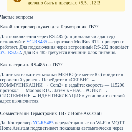
должно быть в пределах +5,5…12 В.
Частые вопросы
Какой контроллер нужен для Термотроник ТВ7?
Для подключения через RS-485 (опциональный адаптер)
используйте
УС-RS485
— протокол ModBus RTU проверен и
работает. Для подключения через встроенный RS-232 подойдёт
УС-RS232
. Для RS-485 требуется внешний блок питания.
Как настроить RS-485 на ТВ7?
Длинным нажатием кнопки МЕНЮ (не менее 8 с) войдите в
сервисный уровень. Перейдите в «СЕРВИС →
КОММУНИКАЦИИ → Com2» и задайте: скорость — 115200,
протокол — Modbus RTU. Затем в «НАСТРОЙКИ →
СИСТЕМНЫЕ → ИДЕНТИФИКАЦИЯ» установите сетевой
адрес вычислителя.
Совместим ли Термотроник ТВ7 с Home Assistant?
Да. Контроллер
УС-RS485
передаёт данные по Wi-Fi в MQTT.
Home Assistant подхватывает показания автоматически через