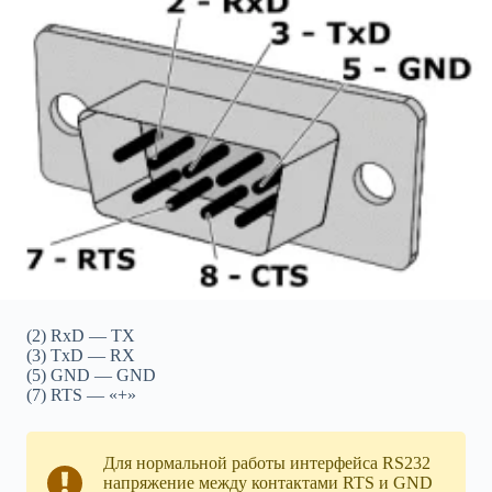
(2) RxD — TX
(3) TxD — RX
(5) GND — GND
(7) RTS — «+»
Для нормальной работы интерфейса RS232
напряжение между контактами RTS и GND