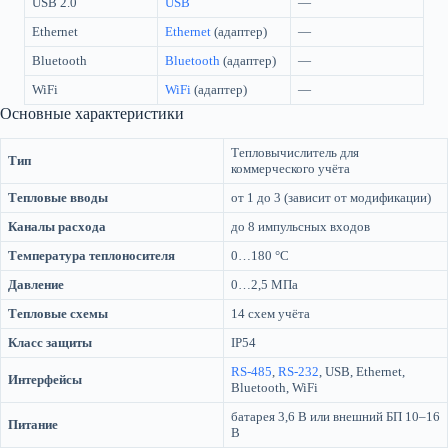
USB 2.0
USB
—
Ethernet
Ethernet
(адаптер)
—
Bluetooth
Bluetooth
(адаптер)
—
WiFi
WiFi
(адаптер)
—
Основные характеристики
Тепловычислитель для
Тип
коммерческого учёта
Тепловые вводы
от 1 до 3 (зависит от модификации)
Каналы расхода
до 8 импульсных входов
Температура теплоносителя
0…180 °C
Давление
0…2,5 МПа
Тепловые схемы
14 схем учёта
Класс защиты
IP54
RS-485
,
RS-232
, USB, Ethernet,
Интерфейсы
Bluetooth, WiFi
батарея 3,6 В или внешний БП 10–16
Питание
В