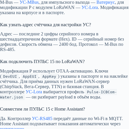
M-Bus —
УС-MBus
, для импульсного выхода —
Ватериус
, для
модификации Р с модулем LoRaWAN —
УС-Lora
. Модификация
указана на корпусе и в паспорте.
Как узнать адрес счётчика для настройки УС?
Адрес — последние 2 цифры серийного номера в
шестнадцатеричном формате (Hex). ID — серийный номер без
дефисов. Скорость обмена — 2400 бод. Протокол — M-Bus по
RS-485.
Как подключить ПУЛЬС 15 по LoRaWAN?
Модификация Р использует OTAA-активацию. Ключи
(
,
,
) указаны в паспорте и на наклейке
DevEUI
AppEUI
AppKey
счётчика. Для приёма данных нужен LoRaWAN-сервер
(ChirpStack, Вега-Сервер, TTN) и базовая станция. В
контроллере
УС-Lora
выбирается профиль
Pulse-ICBCom-
— он разбирает payload в объём воды.
Water.json
Совместим ли ПУЛЬС 15 с Home Assistant?
Да. Контроллер
УС-RS485
передаёт данные по Wi-Fi в MQTT.
Home Assistant подхватывает показания автоматически через
интеграцию
.