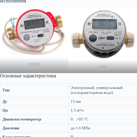
Исполнения
RS485
LoRa
Основные характеристики
Электронный, универсальный
Тип
(холодная/горячая вода)
Ду
15 мм
Qn
1.5 м³/ч
Диапазон температур
0…+95 °C
Давление
до 1.6 МПа
Класс точности
B