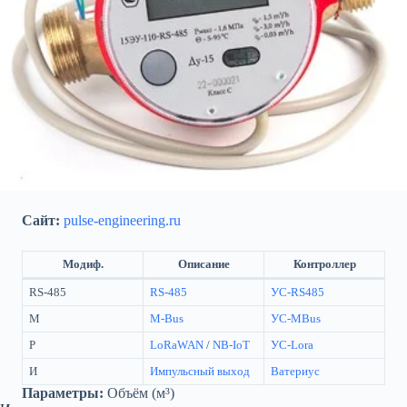
Сайт:
pulse-engineering.ru
Модиф.
Описание
Контроллер
RS-485
RS-485
УС-RS485
М
M-Bus
УС-MBus
Р
LoRaWAN
/
NB-IoT
УС-Lora
И
Импульсный выход
Ватериус
Параметры:
Объём (м³)