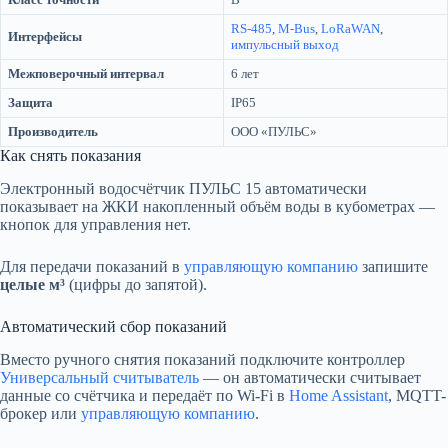
RS-485
,
M-Bus
,
LoRaWAN
,
Интерфейсы
импульсный выход
Межповерочный интервал
6 лет
Защита
IP65
Производитель
ООО «ПУЛЬС»
Как снять показания
Электронный водосчётчик ПУЛЬС 15 автоматически
показывает на ЖКИ накопленный объём воды в кубометрах —
кнопок для управления нет.
Для передачи показаний в
управляющую компанию
запишите
целые м³
(цифры до запятой).
Автоматический сбор показаний
Вместо ручного снятия показаний подключите контроллер
Универсальный считыватель
— он автоматически считывает
данные со счётчика и передаёт по Wi-Fi в
Home Assistant
, MQTT-
брокер или
управляющую компанию
.