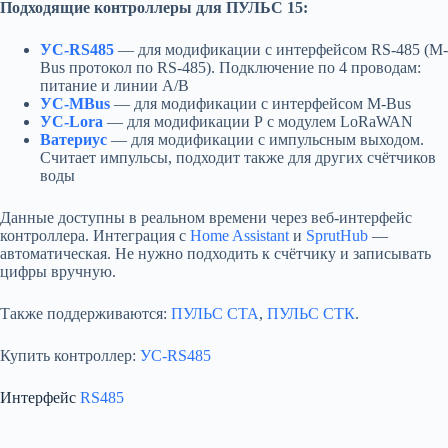
Подходящие контроллеры для ПУЛЬС 15:
УС-RS485
— для модификации с интерфейсом RS-485 (M-
Bus протокол по RS-485). Подключение по 4 проводам:
питание и линии A/B
УС-MBus
— для модификации с интерфейсом M-Bus
УС-Lora
— для модификации Р с модулем LoRaWAN
Ватериус
— для модификации с импульсным выходом.
Считает импульсы, подходит также для других счётчиков
воды
Данные доступны в реальном времени через веб-интерфейс
контроллера. Интеграция с
Home Assistant
и
SprutHub
—
автоматическая. Не нужно подходить к счётчику и записывать
цифры вручную.
Также поддерживаются:
ПУЛЬС СТА
,
ПУЛЬС СТК
.
Купить контроллер:
УС-RS485
Интерфейс
RS485