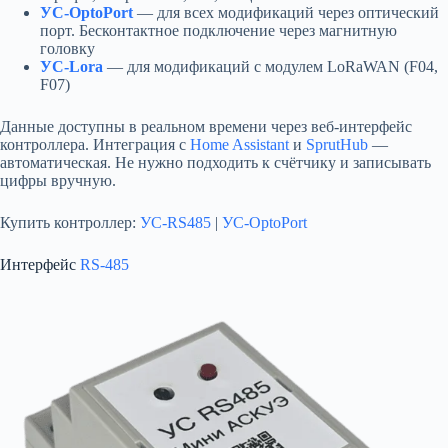
УС-OptoPort
— для всех модификаций через оптический
порт. Бесконтактное подключение через магнитную
головку
УС-Lora
— для модификаций с модулем LoRaWAN (F04,
F07)
Данные доступны в реальном времени через веб-интерфейс
контроллера. Интеграция с
Home Assistant
и
SprutHub
—
автоматическая. Не нужно подходить к счётчику и записывать
цифры вручную.
Купить контроллер:
УС-RS485
|
УС-OptoPort
Интерфейс
RS-485