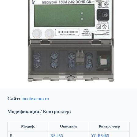
Сайт:
incotexcom.ru
Модификации / Контроллер:
Модиф.
Описание
Контроллер
R
RS-485
УС-RS485