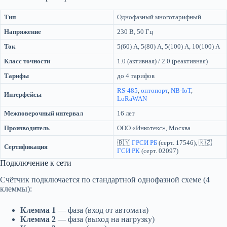
Тип
Однофазный многотарифный
Напряжение
230 В, 50 Гц
Ток
5(60) А, 5(80) А, 5(100) А, 10(100) А
Класс точности
1.0 (активная) / 2.0 (реактивная)
Тарифы
до 4 тарифов
RS-485
,
оптопорт
,
NB-IoT
,
Интерфейсы
LoRaWAN
Межповерочный интервал
16 лет
Производитель
ООО «Инкотекс», Москва
🇧🇾
ГРСИ РБ
(серт. 17546), 🇰🇿
Сертификация
ГСИ РК
(серт. 02097)
Подключение к сети
Счётчик подключается по стандартной однофазной схеме (4
клеммы):
Клемма 1
— фаза (вход от автомата)
Клемма 2
— фаза (выход на нагрузку)