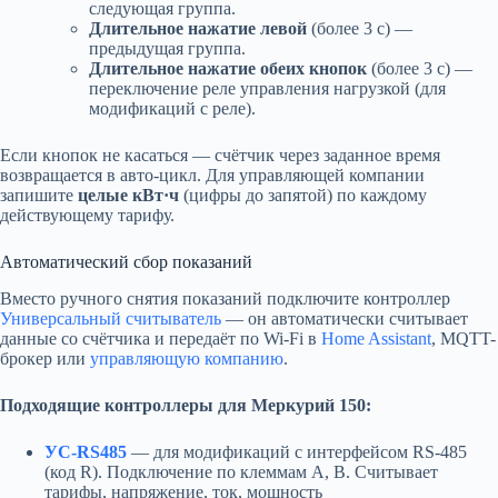
следующая группа.
Длительное нажатие левой
(более 3 с) —
предыдущая группа.
Длительное нажатие обеих кнопок
(более 3 с) —
переключение реле управления нагрузкой (для
модификаций с реле).
Если кнопок не касаться — счётчик через заданное время
возвращается в авто-цикл. Для управляющей компании
запишите
целые кВт·ч
(цифры до запятой) по каждому
действующему тарифу.
Автоматический сбор показаний
Вместо ручного снятия показаний подключите контроллер
Универсальный считыватель
— он автоматически считывает
данные со счётчика и передаёт по Wi-Fi в
Home Assistant
, MQTT-
брокер или
управляющую компанию
.
Подходящие контроллеры для Меркурий 150:
УС-RS485
— для модификаций с интерфейсом RS-485
(код R). Подключение по клеммам A, B. Считывает
тарифы, напряжение, ток, мощность