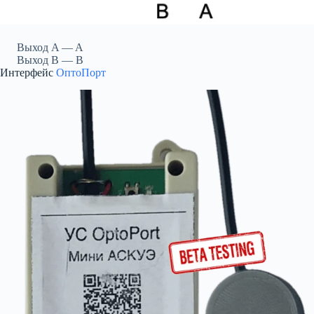
Выход A — A
Выход B — B
Интерфейс
ОптоПорт