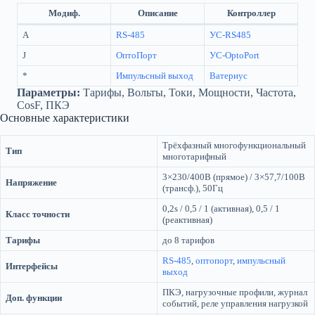
Модиф.
Описание
Контроллер
A
RS-485
УС-RS485
J
ОптоПорт
УС-OptoPort
*
Импульсный выход
Ватериус
Параметры:
Тарифы, Вольты, Токи, Мощности, Частота,
CosF, ПКЭ
Основные характеристики
Трёхфазный многофункциональный
Тип
многотарифный
3×230/400В (прямое) / 3×57,7/100В
Напряжение
(трансф.), 50Гц
0,2s / 0,5 / 1 (активная), 0,5 / 1
Класс точности
(реактивная)
Тарифы
до 8 тарифов
RS-485
,
оптопорт
,
импульсный
Интерфейсы
выход
ПКЭ, нагрузочные профили, журнал
Доп. функции
событий, реле управления нагрузкой