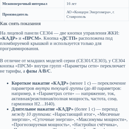
Межповерочный интервал
16 лет
АО «Концерн Энергомера», г.
Производитель
Ставрополь
Как снять показания
На лицевой панели CE304 — две кнопки управления ЖКИ:
«КАДР»
и
«ПРСМ»
. Кнопка
«ДСТП»
расположена под
пломбируемой крышкой и используется только для
программирования.
В отличие от младших моделей серии (CE301/CE303), у CE304
кнопка «ПРСМ» внутри групп «Параметры сети» переключает
не тарифы, а
фазы A/B/C
.
Короткое нажатие «КАДР»
(менее 1 с) — переключение
параметров
внутри текущей группы
(до 40 параметров:
например, в «Параметрах сети» — напряжение, ток,
активная/реактивная/полная мощность, частота, cosφ,
гармоники H2…H40).
Длительное нажатие «КАДР»
(более 1 с) — переход
между 10 группами
: «Нарастающий итог», «Месячные
энергии», «Суточные энергии», «Максимумы мощности»,
«Прогнозируемая мощность», «Настройки счётчика»,