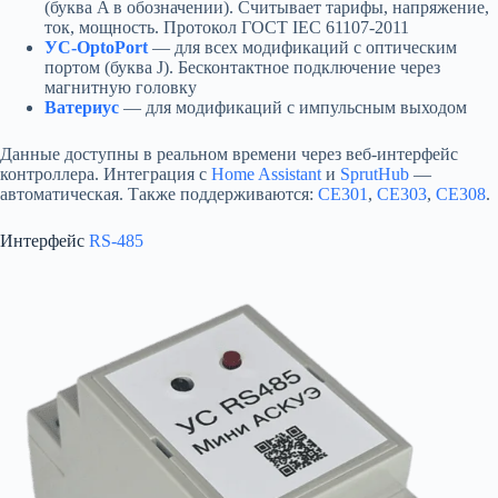
(буква A в обозначении). Считывает тарифы, напряжение,
ток, мощность. Протокол ГОСТ IEC 61107-2011
УС-OptoPort
— для всех модификаций с оптическим
портом (буква J). Бесконтактное подключение через
магнитную головку
Ватериус
— для модификаций с импульсным выходом
Данные доступны в реальном времени через веб-интерфейс
контроллера. Интеграция с
Home Assistant
и
SprutHub
—
автоматическая. Также поддерживаются:
CE301
,
CE303
,
CE308
.
Интерфейс
RS-485