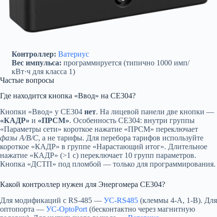
Контроллер:
Ватериус
Вес импульса:
программируется (типично 1000 имп/
кВт·ч для класса 1)
Частые вопросы
Где находится кнопка «Ввод» на CE304?
Кнопки «Ввод» у CE304
нет
. На лицевой панели две кнопки —
«КАДР»
и
«ПРСМ»
. Особенность CE304: внутри группы
«Параметры сети» короткое нажатие «ПРСМ» переключает
фазы A/B/C
, а не тарифы. Для перебора тарифов используйте
короткое «КАДР» в группе «Нарастающий итог». Длительное
нажатие «КАДР» (>1 с) переключает 10 групп параметров.
Кнопка «ДСТП» под пломбой — только для программирования.
Какой контроллер нужен для Энергомера CE304?
Для модификаций с RS-485 —
УС-RS485
(клеммы 4-A, 1-B). Для
оптопорта —
УС-OptoPort
(бесконтактно через магнитную