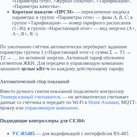
«Параметры сети», «Журнал событий», «Тарификация»,
«Параметры качества».
Короткое нажатие «ПРСМ»
— переключение индекса
параметра: в группе «Параметры сети» — фазы
A
,
B
,
C
; в
группе «Тарификация» — номер тарифного расписания
(1–36); в группе «Нарастающий итог» — вид энергии (A+,
A−, R+, R−).
По умолчанию счётчик автоматически перебирает заданные
параметры группы 1 («Нарастающий итог»): сумма Σ → Т1 →
Т2 → … по активной энергии. Активный тариф обозначен
сегментом ЖКИ. Для передачи в управляющую компанию
запишите
целые кВт·ч
по каждому действующему тарифу.
Автоматический сбор показаний
Вместо ручного снятия показаний подключите контроллер
Универсальный считыватель
— он автоматически считывает
данные со счётчика и передаёт по Wi-Fi в
Home Assistant
, MQTT-
брокер или
управляющую компанию
.
Подходящие контроллеры для CE304:
УС-RS485
— для модификаций с интерфейсом RS-485