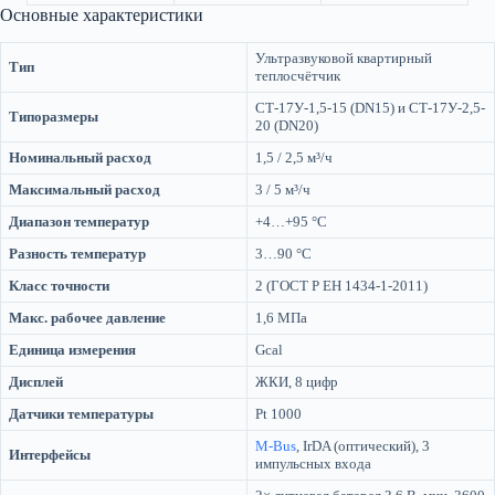
Основные характеристики
Ультразвуковой квартирный
Тип
теплосчётчик
СТ-17У-1,5-15 (DN15) и СТ-17У-2,5-
Типоразмеры
20 (DN20)
Номинальный расход
1,5 / 2,5 м³/ч
Максимальный расход
3 / 5 м³/ч
Диапазон температур
+4…+95 °C
Разность температур
3…90 °C
Класс точности
2 (ГОСТ Р ЕН 1434-1-2011)
Макс. рабочее давление
1,6 МПа
Единица измерения
Gcal
Дисплей
ЖКИ, 8 цифр
Датчики температуры
Pt 1000
M-Bus
, IrDA (оптический), 3
Интерфейсы
импульсных входа