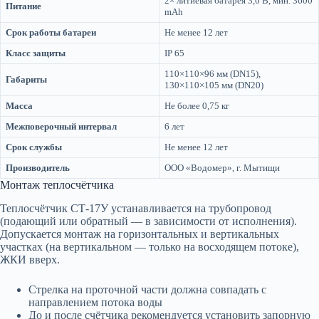
2× литиевая батарея 3,6 В, мин. 3600
Питание
mAh
Срок работы батареи
Не менее 12 лет
Класс защиты
IP 65
110×110×96 мм (DN15),
Габариты
130×110×105 мм (DN20)
Масса
Не более 0,75 кг
Межповерочный интервал
6 лет
Срок службы
Не менее 12 лет
Производитель
ООО «Водомер», г. Мытищи
Монтаж теплосчётчика
Теплосчётчик СТ-17У устанавливается на трубопровод
(подающий или обратный — в зависимости от исполнения).
Допускается монтаж на горизонтальных и вертикальных
участках (на вертикальном — только на восходящем потоке),
ЖКИ вверх.
Стрелка на проточной части должна совпадать с
направлением потока воды
До и после счётчика рекомендуется установить запорную