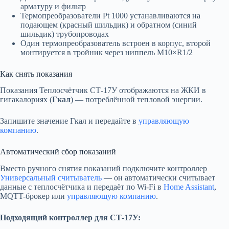
арматуру и фильтр
Термопреобразователи Pt 1000 устанавливаются на
подающем (красный шильдик) и обратном (синий
шильдик) трубопроводах
Один термопреобразователь встроен в корпус, второй
монтируется в тройник через ниппель M10×R1/2
Как снять показания
Показания Теплосчётчик СТ-17У отображаются на ЖКИ в
гигакалориях (
Гкал
) — потреблённой тепловой энергии.
Запишите значение Гкал и передайте в
управляющую
компанию
.
Автоматический сбор показаний
Вместо ручного снятия показаний подключите контроллер
Универсальный считыватель
— он автоматически считывает
данные с теплосчётчика и передаёт по Wi-Fi в
Home Assistant
,
MQTT-брокер или
управляющую компанию
.
Подходящий контроллер для СТ-17У: