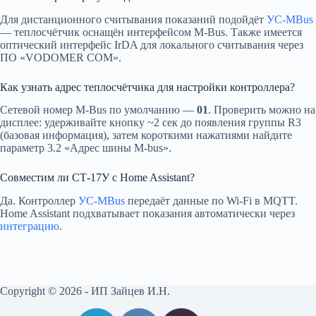
Для дистанционного считывания показаний подойдёт
УС-MBus
— теплосчётчик оснащён интерфейсом M-Bus. Также имеется
оптический интерфейс IrDA для локального считывания через
ПО «VODOMER COM».
Как узнать адрес теплосчётчика для настройки контроллера?
Сетевой номер M-Bus по умолчанию —
01
. Проверить можно на
дисплее: удерживайте кнопку ~2 сек до появления группы R3
(базовая информация), затем короткими нажатиями найдите
параметр 3.2 «Адрес шины M-bus».
Совместим ли СТ-17У с Home Assistant?
Да. Контроллер
УС-MBus
передаёт данные по Wi-Fi в MQTT.
Home Assistant подхватывает показания автоматически через
интеграцию
.
Copyright © 2026 - ИП Зайцев И.Н.