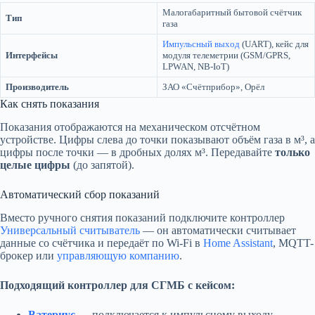
Малогабаритный бытовой счётчик
Тип
газа
Импульсный выход
(UART), кейс для
Интерфейсы
модуля телеметрии (GSM/GPRS,
LPWAN, NB-IoT)
Производитель
ЗАО «Счётприбор», Орёл
Как снять показания
Показания отображаются на механическом отсчётном
устройстве. Цифры слева до точки показывают объём газа в м³, а
цифры после точки — в дробных долях м³. Передавайте
только
целые цифры
(до запятой).
Автоматический сбор показаний
Вместо ручного снятия показаний подключите контроллер
Универсальный считыватель
— он автоматически считывает
данные со счётчика и передаёт по Wi-Fi в
Home Assistant
, MQTT-
брокер или
управляющую компанию
.
Подходящий контроллер для СГМБ с кейсом:
Ватериус
— подключается к импульсному выходу