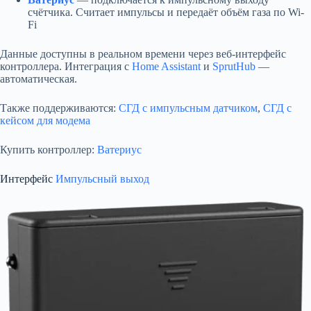
счётчика. Считает импульсы и передаёт объём газа по Wi-
Fi
Данные доступны в реальном времени через веб-интерфейс
контроллера. Интеграция с
Home Assistant
и
SprutHub
—
автоматическая.
Также поддерживаются:
СГД с импульсным датчиком
,
СГД с
кейсом для модема
Купить контроллер:
Ватериус
Интерфейс
Импульсный выход