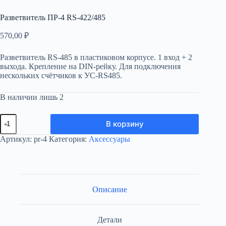
Разветвитель ПР-4 RS-422/485
570,00
₽
Разветвитель RS-485 в пластиковом корпусе. 1 вход + 2
выхода. Крепление на DIN-рейку. Для подключения
нескольких счётчиков к УС-RS485.
В наличии лишь 2
Количество
В корзину
товара
Разветвитель
Артикул:
pr-4
Категория:
Аксессуары
ПР-4
RS-
422/485
Описание
Детали