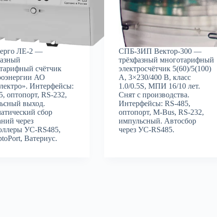
ерго ЛЕ-2 —
СПБ-ЗИП Вектор-300 —
азный
трёхфазный многотарифный
тарифный счётчик
электросчётчик 5(60)/5(100)
роэнергии АО
А, 3×230/400 В, класс
лектро». Интерфейсы:
1.0/0.5S, МПИ 16/10 лет.
5, оптопорт, RS-232,
Снят с производства.
ьсный выход.
Интерфейсы: RS-485,
атический сбор
оптопорт, M-Bus, RS-232,
аний через
импульсный. Автосбор
оллеры УС-RS485,
через УС-RS485.
toPort, Ватериус.