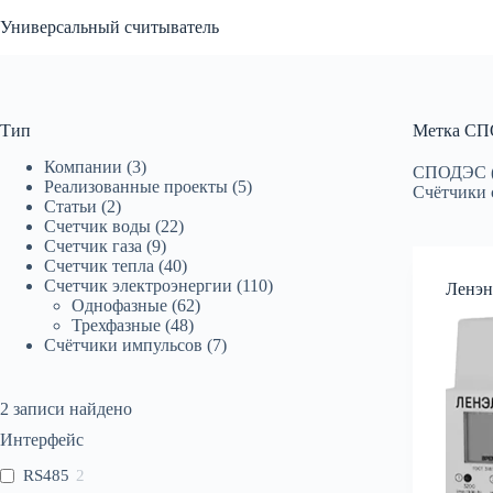
Перейти
Универсальный считыватель
к
сути
Тип
Метка
СП
Компании
(3)
СПОДЭС (
Реализованные проекты
(5)
Счётчики 
Статьи
(2)
Счетчик воды
(22)
Счетчик газа
(9)
Счетчик тепла
(40)
Счетчик электроэнергии
(110)
Ленэн
Однофазные
(62)
Трехфазные
(48)
Счётчики импульсов
(7)
2
записи найдено
Интерфейс
RS485
2