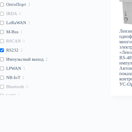
ОптоПорт
2
IRDA
0
LoRaWAN
1
Ленэн
M-Bus
1
одноф
RSCAN
0
много
элект
RS232
2
«Ленэ
RS-48
Импульсный выход
2
импул
Автом
LPWAN
1
показ
NB-IoT
1
контр
УС-Op
Bluetooth
0
WIFI
0
WMBus
0