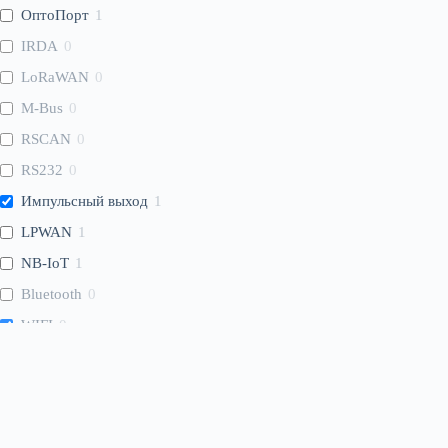
ОптоПорт
1
IRDA
0
LoRaWAN
0
M-Bus
0
RSCAN
0
RS232
0
Импульсный выход
1
LPWAN
1
NB-IoT
1
Bluetooth
0
WIFI
0
WMBus
0