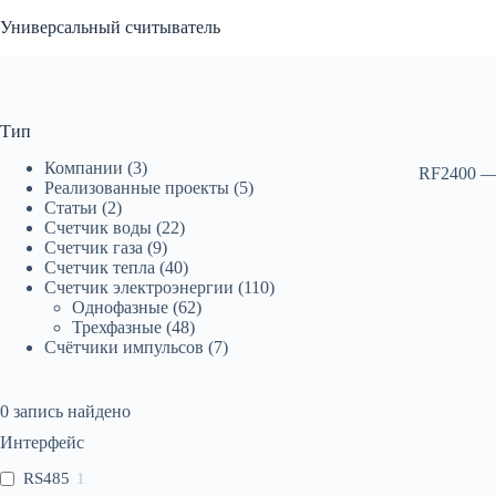
Перейти
Универсальный считыватель
к
сути
Тип
Компании
(3)
RF2400 — 
Реализованные проекты
(5)
Статьи
(2)
Счетчик воды
(22)
Счетчик газа
(9)
Счетчик тепла
(40)
Счетчик электроэнергии
(110)
Однофазные
(62)
Трехфазные
(48)
Счётчики импульсов
(7)
0
запись найдено
Интерфейс
RS485
1