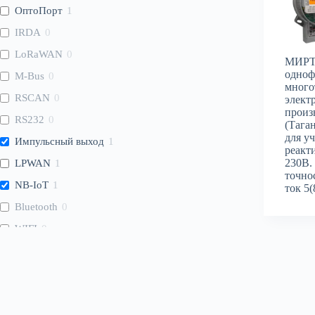
ОптоПорт
1
IRDA
0
LoRaWAN
0
МИРТ
одноф
M-Bus
0
много
RSCAN
0
элект
произ
RS232
0
(Тага
для у
Импульсный выход
1
реакт
230В.
LPWAN
1
точно
NB-IoT
1
ток 5(
Bluetooth
0
WIFI
0
WMBus
0