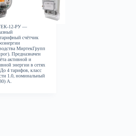
ЕК-12-РУ —
азный
тарифный счётчик
роэнергии
водства МиртекГрупп
нрог). Предназначен
чёта активной и
ивной энергии в сетях
 До 4 тарифов, класс
сти 1.0, номинальный
80) А.