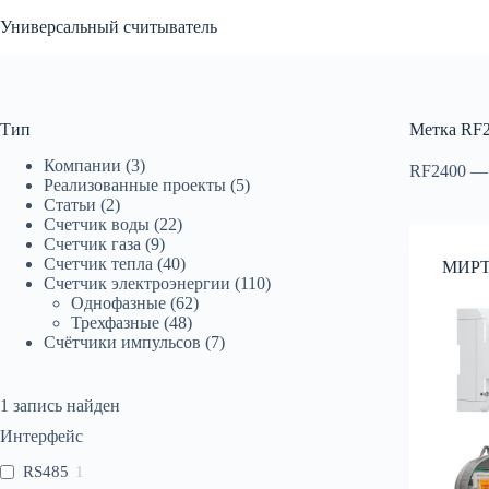
Перейти
Универсальный считыватель
к
сути
Тип
Метка
RF2
Компании
(3)
RF2400 — 
Реализованные проекты
(5)
Статьи
(2)
Счетчик воды
(22)
Счетчик газа
(9)
Счетчик тепла
(40)
МИРТ
Счетчик электроэнергии
(110)
Однофазные
(62)
Трехфазные
(48)
Счётчики импульсов
(7)
1
запись найден
Интерфейс
RS485
1