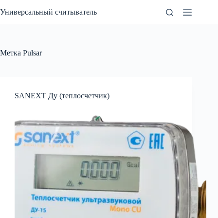
Перейти
Универсальный считыватель
к
сути
Метка
Pulsar
SANEXT Ду (теплосчетчик)