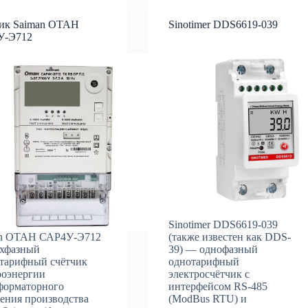
ик Saiman ОТАН
Sinotimer DDS6619-039
У-Э712
Sinotimer DDS6619-039
an ОТАН САР4У-Э712
(также известен как DDS-
хфазный
39) — однофазный
тарифный счётчик
однотарифный
роэнергии
электросчётчик с
форматорного
интерфейсом RS-485
ения производства
(ModBus RTU) и