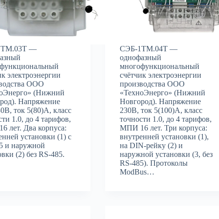
1ТМ.03Т —
СЭБ-1ТМ.04Т —
азный
однофазный
функциональный
многофункциональный
ик электроэнергии
счётчик электроэнергии
водства ООО
производства ООО
оЭнерго» (Нижний
«ТехноЭнерго» (Нижний
род). Напряжение
Новгород). Напряжение
0В, ток 5(80)А, класс
230В, ток 5(100)А, класс
ти 1.0, до 4 тарифов,
точности 1.0, до 4 тарифов,
6 лет. Два корпуса:
МПИ 16 лет. Три корпуса:
енней установки (1) с
внутренней установки (1),
5 и наружной
на DIN-рейку (2) и
вки (2) без RS-485.
наружной установки (3, без
RS-485). Протоколы
ModBus…