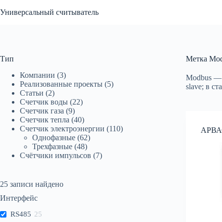
Перейти
Универсальный считыватель
к
сути
Тип
Метка
Mod
Компании
(3)
Modbus — 
Реализованные проекты
(5)
slave; в с
Статьи
(2)
Счетчик воды
(22)
Счетчик газа
(9)
Счетчик тепла
(40)
Счетчик электроэнергии
(110)
АРВА
Однофазные
(62)
Трехфазные
(48)
Счётчики импульсов
(7)
25
записи найдено
Интерфейс
RS485
25