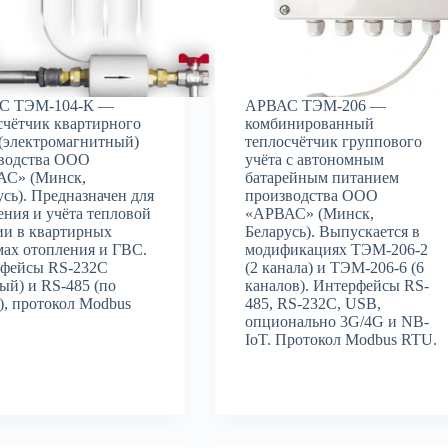
С ТЭМ-104-К —
АРВАС ТЭМ-206 —
счётчик квартирного
комбинированный
 (электромагнитный)
теплосчётчик группового
водства ООО
учёта с автономным
С» (Минск,
батарейным питанием
усь). Предназначен для
производства ООО
ения и учёта тепловой
«АРВАС» (Минск,
ии в квартирных
Беларусь). Выпускается в
мах отопления и ГВС.
модификациях ТЭМ-206-2
фейсы RS-232С
(2 канала) и ТЭМ-206-6 (6
вый) и RS-485 (по
каналов). Интерфейсы RS-
у), протокол Modbus
485, RS-232C, USB,
опционально 3G/4G и NB-
IoT. Протокол Modbus RTU.