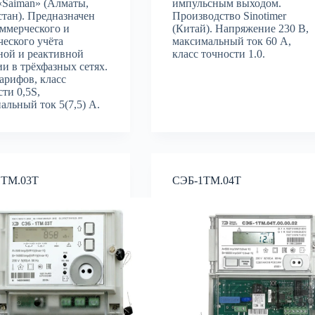
Saiman» (Алматы,
импульсным выходом.
стан). Предназначен
Производство Sinotimer
оммерческого и
(Китай). Напряжение 230 В,
ческого учёта
максимальный ток 60 А,
ной и реактивной
класс точности 1.0.
ии в трёхфазных сетях.
тарифов, класс
ти 0,5S,
альный ток 5(7,5) А.
1ТМ.03Т
СЭБ-1ТМ.04Т