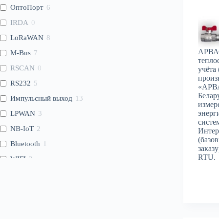
ОптоПорт
6
IRDA
0
LoRaWAN
8
АРВА
M-Bus
7
тепло
RSCAN
0
учёта
произ
RS232
5
«АРВА
Белар
Импульсный выход
13
измер
энерг
LPWAN
3
систе
NB-IoT
2
Интер
(базо
Bluetooth
1
заказ
RTU.
WIFI
2
WMBus
2