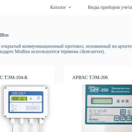
Каталог
Виды приборов учет
Bus
открытый коммуникационный протокол, основанный на архитект
тандарте Modbus используются термины client-server).
С ТЭМ-104-К
АРВАС ТЭМ-206