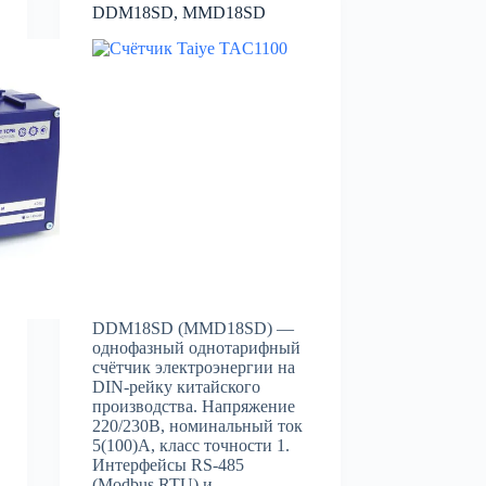
DDM18SD, MMD18SD
DDM18SD (MMD18SD) —
однофазный однотарифный
счётчик электроэнергии на
DIN-рейку китайского
производства. Напряжение
220/230В, номинальный ток
5(100)А, класс точности 1.
Интерфейсы RS-485
(Modbus RTU) и