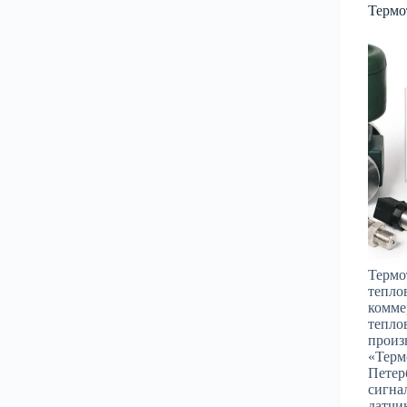
Термо
Термо
тепло
комме
тепло
произ
«Терм
Петер
сигна
датчи