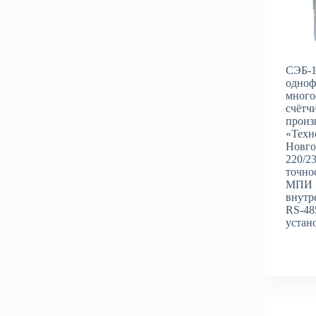
СЭБ-
одноф
много
счётч
произ
«Техн
Новго
220/23
точнос
МПИ 1
внутр
RS-48
устано