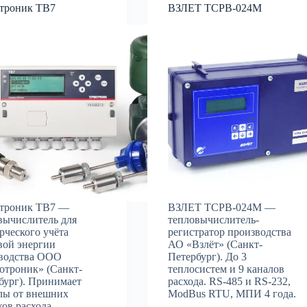
троник ТВ7
ВЗЛЕТ TСРВ-024M
троник ТВ7 —
ВЗЛЕТ ТСРВ-024M —
вычислитель для
тепловычислитель-
рческого учёта
регистратор производства
вой энергии
АО «Взлёт» (Санкт-
водства ООО
Петербург). До 3
отроник» (Санкт-
теплосистем и 9 каналов
бург). Принимает
расхода. RS-485 и RS-232,
лы от внешних
ModBus RTU, МПИ 4 года.
ков расхода,