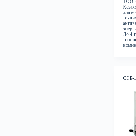
ТОО «
Казах
для к
техни
актив
энерг
До 4 
точнос
номин
СЭБ-