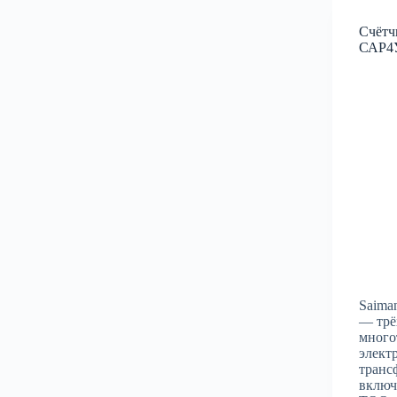
Счётч
САР4
Saim
— трё
много
элект
транс
включ