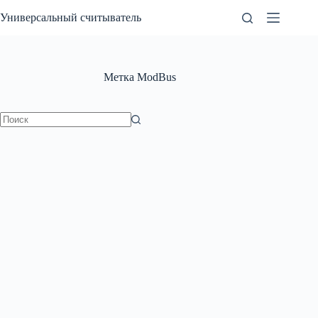
Перейти
Универсальный считыватель
к
сути
Метка
ModBus
Ничего
не
найдено