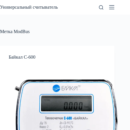
Перейти
Универсальный считыватель
к
сути
Метка
ModBus
Байкал С-600