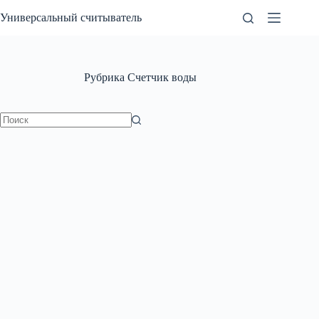
Перейти
Универсальный считыватель
к
сути
Рубрика
Счетчик воды
Ничего
не
найдено