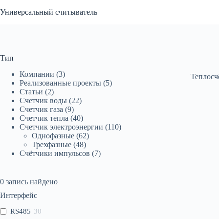
Перейти
Универсальный считыватель
к
сути
Тип
Компании
(3)
Теплосч
Реализованные проекты
(5)
Статьи
(2)
Счетчик воды
(22)
Счетчик газа
(9)
Счетчик тепла
(40)
Счетчик электроэнергии
(110)
Однофазные
(62)
Трехфазные
(48)
Счётчики импульсов
(7)
0
запись найдено
Интерфейс
RS485
30