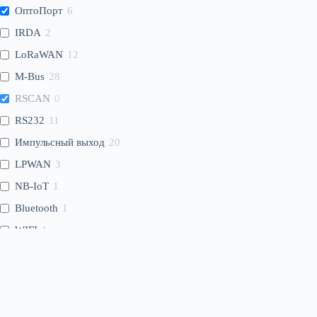
ОптоПорт
6
IRDA
2
LoRaWAN
12
M-Bus
28
RSCAN
0
RS232
11
Импульсный выход
20
LPWAN
3
NB-IoT
1
Bluetooth
1
WIFI
1
WMBus
4