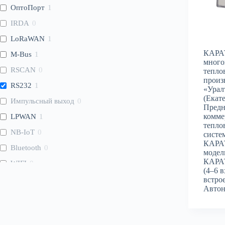
ОптоПорт
1
IRDA
0
LoRaWAN
1
КАРАТ
M-Bus
1
много
RSCAN
0
тепло
прои
RS232
1
«Урал
(Екате
Импульсный выход
0
Предн
комме
LPWAN
1
тепло
NB-IoT
0
систе
КАРАТ
Bluetooth
0
модель
КАРАТ
WIFI
0
(4–6 
WMBus
0
встро
Автон