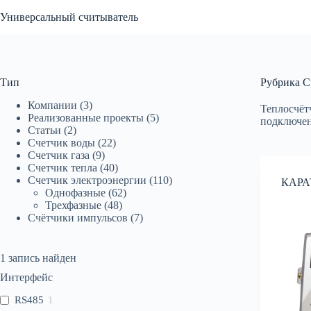
Перейти
Универсальный считыватель
к
сути
Тип
Рубрика
Сч
Компании
(3)
Теплосчёт
Реализованные проекты
(5)
подключен
Статьи
(2)
Счетчик воды
(22)
Счетчик газа
(9)
Счетчик тепла
(40)
Счетчик электроэнергии
(110)
КАРАТ
Однофазные
(62)
Трехфазные
(48)
Счётчики импульсов
(7)
1
запись найден
Интерфейс
RS485
1