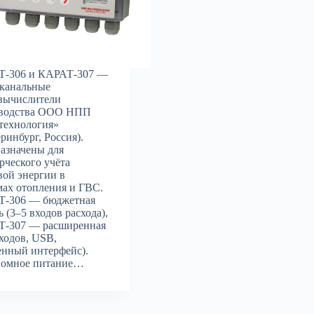
-306 и КАРАТ-307 —
канальные
вычислители
зводства ООО НПП
технология»
ринбург, Россия).
азначены для
рческого учёта
вой энергии в
мах отопления и ГВС.
-306 — бюджетная
 (3–5 входов расхода),
-307 — расширенная
входов, USB,
енный интерфейс).
омное питание…