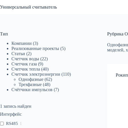
Перейти
Универсальный считыватель
к
сути
Тип
Рубрика
О
Компании
(3)
Однофазны
Реализованные проекты
(5)
моделей, 
Статьи
(2)
Счетчик воды
(22)
Счетчик газа
(9)
Счетчик тепла
(40)
Счетчик электроэнергии
(110)
Рокип
Однофазные
(62)
Трехфазные
(48)
Счётчики импульсов
(7)
1
запись найден
Интерфейс
RS485
1