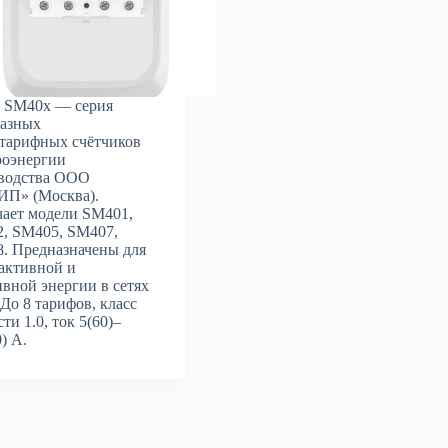
 SM40x — серия
азных
тарифных счётчиков
роэнергии
водства ООО
П» (Москва).
ает модели SM401,
, SM405, SM407,
. Предназначены для
 активной и
ивной энергии в сетях
 До 8 тарифов, класс
ти 1.0, ток 5(60)–
) А.