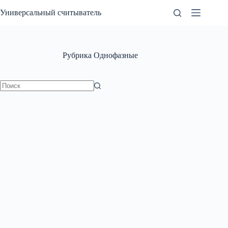
Перейти
Универсальный считыватель
к
сути
Рубрика
Однофазные
Ничего
не
найдено